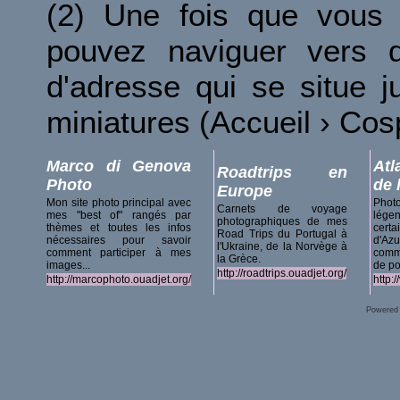
(2) Une fois que vous 
pouvez naviguer vers d
d'adresse qui se situe 
miniatures (Accueil › Co
Marco di Genova
Atl
Roadtrips en
Photo
de 
Europe
Mon site photo principal avec
Phot
Carnets de voyage
mes "best of" rangés par
lég
photographiques de mes
thèmes et toutes les infos
certa
Road Trips du Portugal à
nécessaires pour savoir
d'A
l'Ukraine, de la Norvège à
comment participer à mes
comm
la Grèce.
images...
de po
http://roadtrips.ouadjet.org/
http://marcophoto.ouadjet.org/
http:
Powered