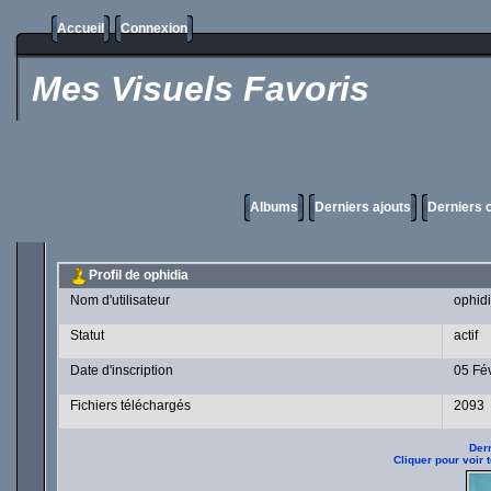
Accueil
Connexion
Mes Visuels Favoris
Albums
Derniers ajouts
Derniers
Profil de ophidia
Nom d'utilisateur
ophid
Statut
actif
Date d'inscription
05 Fé
Fichiers téléchargés
2093
Dern
Cliquer pour voir 