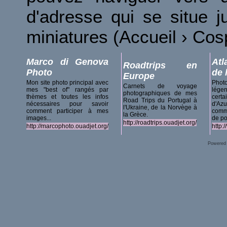
d'adresse qui se situe 
miniatures (Accueil › Co
Marco di Genova
Atl
Roadtrips en
Photo
de 
Europe
Mon site photo principal avec
Phot
Carnets de voyage
mes "best of" rangés par
lég
photographiques de mes
thèmes et toutes les infos
certa
Road Trips du Portugal à
nécessaires pour savoir
d'A
l'Ukraine, de la Norvège à
comment participer à mes
comm
la Grèce.
images...
de po
http://roadtrips.ouadjet.org/
http://marcophoto.ouadjet.org/
http:
Powered