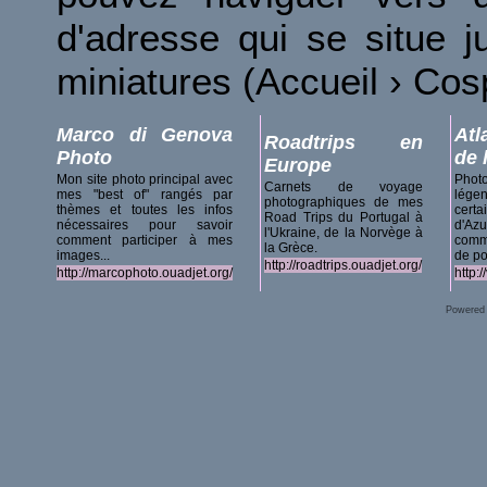
d'adresse qui se situe 
miniatures (Accueil › Co
Marco di Genova
Atl
Roadtrips en
Photo
de 
Europe
Mon site photo principal avec
Phot
Carnets de voyage
mes "best of" rangés par
lég
photographiques de mes
thèmes et toutes les infos
certa
Road Trips du Portugal à
nécessaires pour savoir
d'A
l'Ukraine, de la Norvège à
comment participer à mes
comm
la Grèce.
images...
de po
http://roadtrips.ouadjet.org/
http://marcophoto.ouadjet.org/
http:
Powered