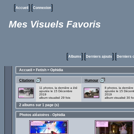
Accueil
Connexion
Mes Visuels Favoris
Albums
Derniers ajouts
Derniers
Accueil
>
Fetish
>
Ophidia
Citations
Humour
11 photos, la dernière a été
8 photos, la dernière
ajoutée le 15 Décembre
ajoutée le 15 Décem
2019
2019
album visualisé 29 fois
album visualisé 30 fo
2 albums sur 1 page (s)
Photos aléatoires - Ophidia