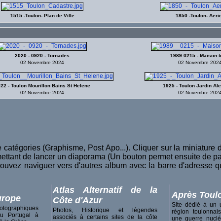
1515 -Toulon- Plan de Ville
1850 -Toulon- Aeri
2020 - 0920 - Tornades
1989 0215 - Maison t
02 Novembre 2024
02 Novembre 202
22 - Toulon Mourillon Bains St Helene
1925 - Toulon Jardin Al
02 Novembre 2024
02 Novembre 202
catégories (Graphisme, Post Apo...). Cliquer sur la miniature d
mettant de lancer un diaporama (Un bouton permet ensuite de pa
ouvez naviguer vers d'autres album avec la barre d'adresse q
Atlas Alternatif de la
Après Toul
urope
Côte d'Azur
Site dédié à un u
otographiques
Photos, Historique et légendes
région toulonna
u Portugal à
associés à certains sites de la côte
une guerre nucléa