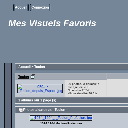
Accueil
Connexion
Mes Visuels Favoris
Accueil
>
Toulon
Toulon
80 photos, la dernière a
été ajoutée le 02
Novembre 2024
album visualisé 70 fois
1 albums sur 1 page (s)
Photos aléatoires - Toulon
1974 1204 -Toulon- Prefecture