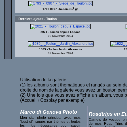
1793 0907 -Toulon- SiÃ¨ge
Derniers ajouts - Toulon
2021 - Toulon depuis Espace
02 Novembre 2024
1989 - Toulon Jardin Alexandre
19
02 Novembre 2024
Utilisation de la galerie :
(1) les albums sont thématiques et rangés au sein de 
droite du nom de la galerie vous avez un bouton per
(2) Une fois que vous avez affiché un album, vous p
(Accueil › Cosplay par exemple)
Marco di Genova Photo
Roadtrips en E
Mon site photo principal avec mes
Carnets de voyage ph
"best of" rangés par thèmes et toutes
de mes Road Trips d
les infos nécessaires pour savoir