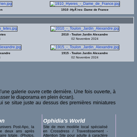
en
1910 -HyÃ¨res- Dame de France
etes
2010 - Toulon Jardin Alexandre
4
02 Novembre 2024
exandre
1915 - Toulon Jardin Alexandre
4
02 Novembre 2024
'une galerie ouvre cette dernière. Une fois ouverte, à
sser le diaporama en plein écran).
ui se situe juste au dessus des premières miniatures
on
Ophidia's World
nivers Post-Apo, la
Site de mon modèle local spécialisé
ise deux ans après
en Crossdress / Travestissement -
ire totale. (Photos,
Attention Site pour adulte à caractère