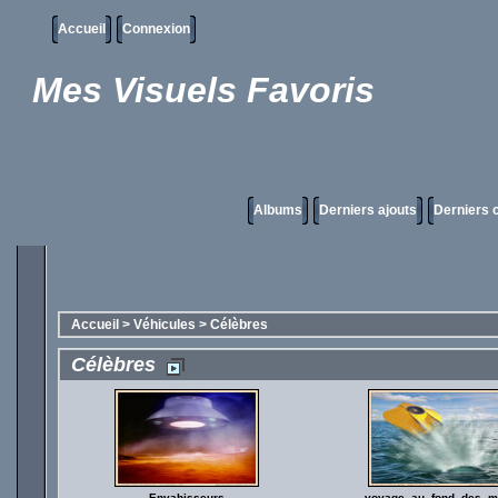
Accueil
Connexion
Mes Visuels Favoris
Albums
Derniers ajouts
Derniers
Accueil
>
Véhicules
>
Célèbres
Célèbres
Envahisseurs
voyage_au_fond_des_m