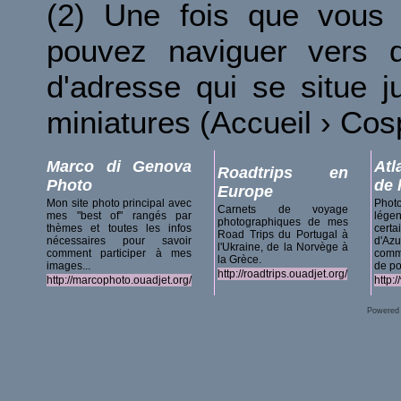
(2) Une fois que vous 
pouvez naviguer vers d
d'adresse qui se situe 
miniatures (Accueil › Co
Marco di Genova
Atl
Roadtrips en
Photo
de 
Europe
Mon site photo principal avec
Phot
Carnets de voyage
mes "best of" rangés par
lég
photographiques de mes
thèmes et toutes les infos
certa
Road Trips du Portugal à
nécessaires pour savoir
d'A
l'Ukraine, de la Norvège à
comment participer à mes
comm
la Grèce.
images...
de po
http://roadtrips.ouadjet.org/
http://marcophoto.ouadjet.org/
http:
Powered