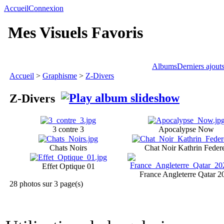
Accueil
Connexion
Mes Visuels Favoris
Albums
Derniers ajout
Accueil
>
Graphisme
>
Z-Divers
Z-Divers
3 contre 3
Apocalypse Now
Chats Noirs
Chat Noir Kathrin Feder
Effet Optique 01
France Angleterre Qatar 2
28 photos sur 3 page(s)