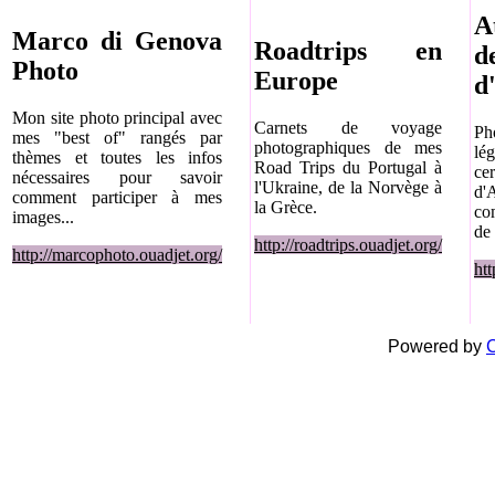
A
Marco di Genova
Roadtrips en
d
Photo
Europe
d
Mon site photo principal avec
Carnets de voyage
Ph
mes "best of" rangés par
photographiques de mes
lé
thèmes et toutes les infos
Road Trips du Portugal à
ce
nécessaires pour savoir
l'Ukraine, de la Norvège à
d
comment participer à mes
la Grèce.
co
images...
de 
http://roadtrips.ouadjet.org/
http://marcophoto.ouadjet.org/
htt
Powered by
C