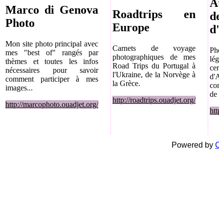
A
Marco di Genova
Roadtrips en
d
Photo
Europe
d
Mon site photo principal avec
Carnets de voyage
Ph
mes "best of" rangés par
photographiques de mes
lé
thèmes et toutes les infos
Road Trips du Portugal à
ce
nécessaires pour savoir
l'Ukraine, de la Norvège à
d
comment participer à mes
la Grèce.
co
images...
de 
http://roadtrips.ouadjet.org/
http://marcophoto.ouadjet.org/
htt
Powered by
C