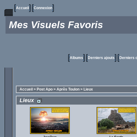
Accueil
Connexion
Mes Visuels Favoris
Albums
Derniers ajouts
Derniers
Accueil
>
Post Apo
>
Après Toulon
>
Lieux
Lieux
JourZero
La Garde