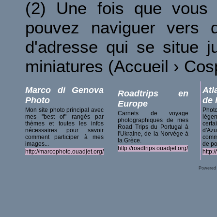
(2) Une fois que vous 
pouvez naviguer vers d
d'adresse qui se situe 
miniatures (Accueil › Co
Marco di Genova
Atl
Roadtrips en
Photo
de 
Europe
Mon site photo principal avec
Phot
Carnets de voyage
mes "best of" rangés par
lég
photographiques de mes
thèmes et toutes les infos
certa
Road Trips du Portugal à
nécessaires pour savoir
d'A
l'Ukraine, de la Norvège à
comment participer à mes
comm
la Grèce.
images...
de po
http://roadtrips.ouadjet.org/
http://marcophoto.ouadjet.org/
http:
Powered