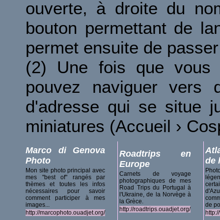
ouverte, à droite du no
bouton permettant de la
permet ensuite de passer 
(2) Une fois que vous 
pouvez naviguer vers d
d'adresse qui se situe 
miniatures (Accueil › Co
Marco di Genova
Atl
Roadtrips en
Photo
de 
Europe
Mon site photo principal avec
Phot
Carnets de voyage
mes "best of" rangés par
lég
photographiques de mes
thèmes et toutes les infos
certa
Road Trips du Portugal à
nécessaires pour savoir
d'A
l'Ukraine, de la Norvège à
comment participer à mes
comm
la Grèce.
images...
de po
http://roadtrips.ouadjet.org/
http://marcophoto.ouadjet.org/
http: