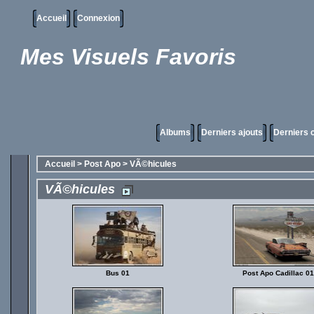
Accueil
Connexion
Mes Visuels Favoris
Albums
Derniers ajouts
Derniers
Accueil
>
Post Apo
>
VÃ©hicules
VÃ©hicules
Bus 01
Post Apo Cadillac 01