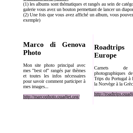
(1) les albums sont thématiques et rangés au sein de catégo
galerie vous avez un bouton permettant de lancer un diapo
(2) Une fois que vous avez affiché un album, vous pouvez 
exemple)
Marco di Genova
Roadtri
Photo
Europe
Mon site photo principal avec
Carnets de
mes "best of" rangés par thèmes
photographiques 
et toutes les infos nécessaires
Trips du Portugal à 
pour savoir comment participer à
la Norvège à la Grèc
mes images...
http://roadtrips.ouadj
http://marcophoto.ouadjet.org/