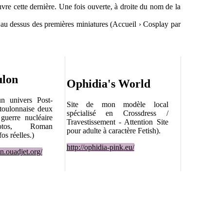
uvre cette dernière. Une fois ouverte, à droite du nom de la
 au dessus des premières miniatures (Accueil › Cosplay par
ulon
Ophidia's World
n univers Post-
Site de mon modèle local
toulonnaise deux
spécialisé en Crossdress /
guerre nucléaire
Travestissement - Attention Site
hotos, Roman
pour adulte à caractère Fetish).
os réelles.)
http://ophidia-pink.eu/
on.ouadjet.org/