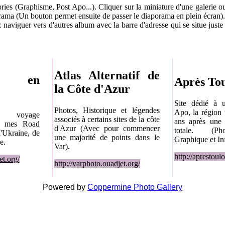
ries (Graphisme, Post Apo...). Cliquer sur la miniature d'une galerie o
rama (Un bouton permet ensuite de passer le diaporama en plein écran).
naviguer vers d'autres album avec la barre d'adresse qui se situe juste
Atlas Alternatif de
ps en
Après To
la Côte d'Azur
Site dédié à u
Photos, Historique et légendes
Apo, la région 
 voyage
associés à certains sites de la côte
ans après une 
de mes Road
d'Azur (Avec pour commencer
totale. (P
l'Ukraine, de
une majorité de points dans le
Graphique et Inf
e.
Var).
http://aprestoul
et.org/
http://varphoto.ouadjet.org/
Powered by
Coppermine Photo Gallery