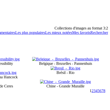
Collections d'images au format 3:2
mentaires
Les plus populaires
Les mieux notées
Mes favoris
Rechercher
ssibility
Belgique - Bruxelles - Pannenhuis
Brésil - Rio
tha Hancock
de Ceres
Chine - Grande Muraille
1
2
3
4
5
6
7
8