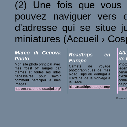
(2) Une fois que vous 
pouvez naviguer vers d
d'adresse qui se situe 
miniatures (Accueil › Co
Marco di Genova
Atl
Roadtrips en
Photo
de 
Europe
Mon site photo principal avec
Phot
Carnets de voyage
mes "best of" rangés par
lég
photographiques de mes
thèmes et toutes les infos
certa
Road Trips du Portugal à
nécessaires pour savoir
d'A
l'Ukraine, de la Norvège à
comment participer à mes
comm
la Grèce.
images...
de po
http://roadtrips.ouadjet.org/
http://marcophoto.ouadjet.org/
http:
Powered