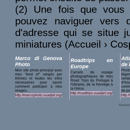
(2) Une fois que vous 
pouvez naviguer vers d
d'adresse qui se situe 
miniatures (Accueil › Co
Marco di Genova
Atl
Roadtrips en
Photo
de 
Europe
Mon site photo principal avec
Phot
Carnets de voyage
mes "best of" rangés par
lég
photographiques de mes
thèmes et toutes les infos
certa
Road Trips du Portugal à
nécessaires pour savoir
d'A
l'Ukraine, de la Norvège à
comment participer à mes
comm
la Grèce.
images...
de po
http://roadtrips.ouadjet.org/
http://marcophoto.ouadjet.org/
http:
Powered