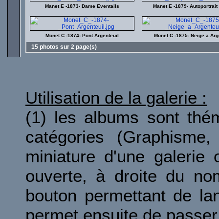
Manet E -1873- Dame Eventails
Manet E -1879- Autoportrait 
Monet C -1874- Pont Argenteuil
Monet C -1875- Neige a Arg
15 photos sur 2 page(s)
Utilisation de la galerie :
(1) les albums sont thé
catégories (Graphisme, 
miniature d'une galerie 
ouverte, à droite du no
bouton permettant de la
permet ensuite de passer 