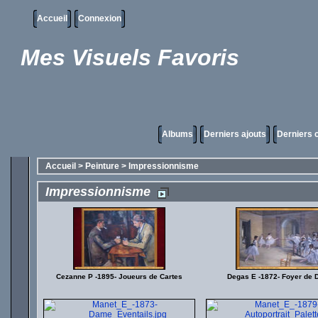
Accueil
Connexion
Mes Visuels Favoris
Albums
Derniers ajouts
Derniers
Accueil
>
Peinture
>
Impressionnisme
Impressionnisme
Cezanne P -1895- Joueurs de Cartes
Degas E -1872- Foyer de 