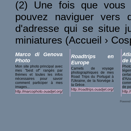
(2) Une fois que vous 
pouvez naviguer vers d
d'adresse qui se situe 
miniatures (Accueil › Co
Marco di Genova
Atl
Roadtrips en
Photo
de 
Europe
Mon site photo principal avec
Phot
Carnets de voyage
mes "best of" rangés par
lég
photographiques de mes
thèmes et toutes les infos
certa
Road Trips du Portugal à
nécessaires pour savoir
d'A
l'Ukraine, de la Norvège à
comment participer à mes
comm
la Grèce.
images...
de po
http://roadtrips.ouadjet.org/
http://marcophoto.ouadjet.org/
http:
Powered