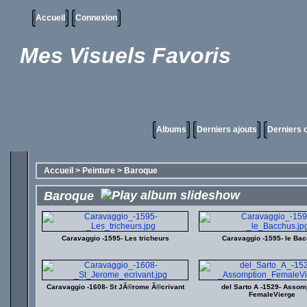
Accueil
Connexion
Mes Visuels Favoris
Albums
Derniers ajouts
Derniers
Accueil
>
Peinture
>
Baroque
Baroque
Caravaggio -1595- Les tricheurs
Caravaggio -1595- le Ba
Caravaggio -1608- St JÃ©rome Ã©crivant
del Sarto A -1529- Assom
FemaleVierge