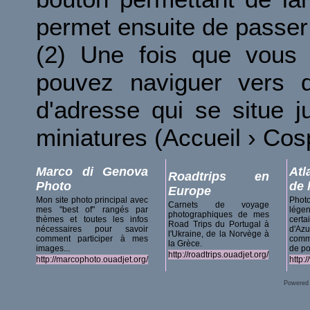
permet ensuite de passer 
(2) Une fois que vous 
pouvez naviguer vers d
d'adresse qui se situe 
miniatures (Accueil › Co
Marco di Genova
Atl
Roadtrips en
Photo
de 
Europe
Mon site photo principal avec
Phot
Carnets de voyage
mes "best of" rangés par
lég
photographiques de mes
thèmes et toutes les infos
certa
Road Trips du Portugal à
nécessaires pour savoir
d'A
l'Ukraine, de la Norvège à
comment participer à mes
comm
la Grèce.
images...
de po
http://roadtrips.ouadjet.org/
http://marcophoto.ouadjet.org/
http:
Powered