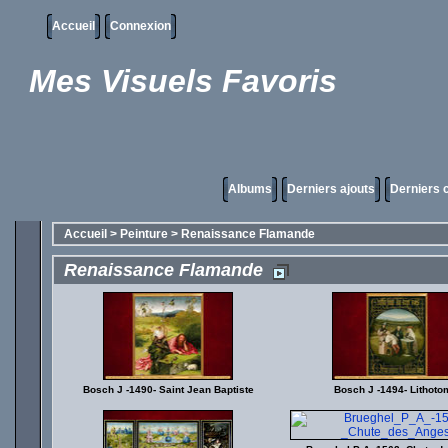
Accueil
Connexion
Mes Visuels Favoris
Albums
Derniers ajouts
Derniers
Accueil
>
Peinture
>
Renaissance Flamande
Renaissance Flamande
Bosch J -1490- Saint Jean Baptiste
Bosch J -1494- Lithoto