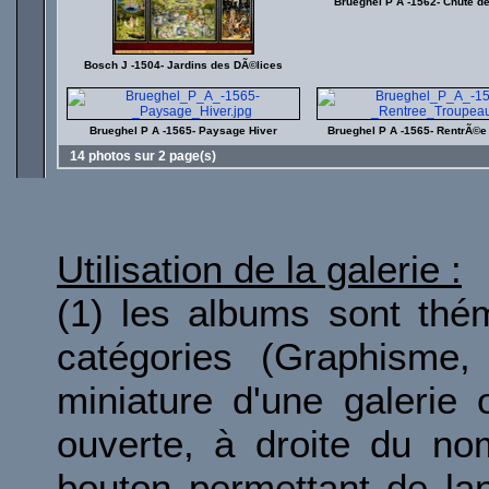
Brueghel P A -1562- Chute d
Bosch J -1504- Jardins des DÃ©lices
Brueghel P A -1565- Paysage Hiver
Brueghel P A -1565- RentrÃ©e
14 photos sur 2 page(s)
Utilisation de la galerie :
(1) les albums sont thé
catégories (Graphisme, 
miniature d'une galerie 
ouverte, à droite du no
bouton permettant de la