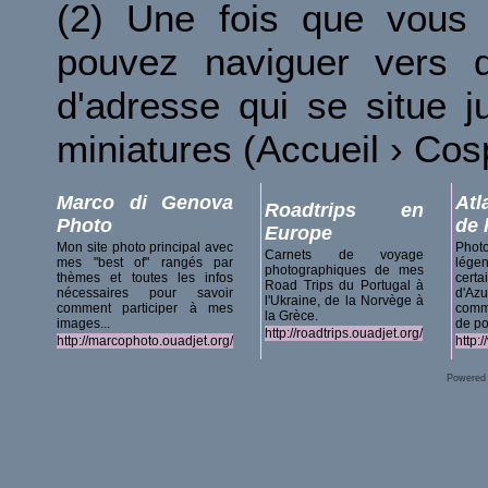
(2) Une fois que vous 
pouvez naviguer vers d
d'adresse qui se situe 
miniatures (Accueil › Co
Marco di Genova
Atl
Roadtrips en
Photo
de 
Europe
Mon site photo principal avec
Phot
Carnets de voyage
mes "best of" rangés par
lég
photographiques de mes
thèmes et toutes les infos
certa
Road Trips du Portugal à
nécessaires pour savoir
d'A
l'Ukraine, de la Norvège à
comment participer à mes
comm
la Grèce.
images...
de po
http://roadtrips.ouadjet.org/
http://marcophoto.ouadjet.org/
http:
Powered