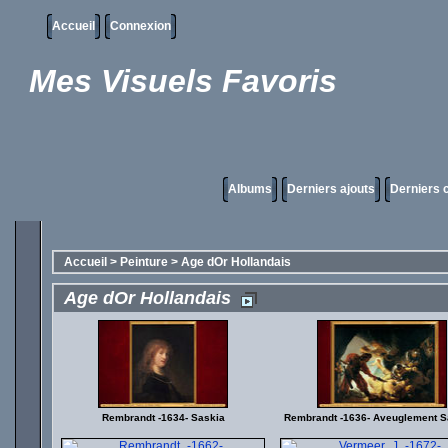
Accueil
Connexion
Mes Visuels Favoris
Albums
Derniers ajouts
Derniers
Accueil
>
Peinture
>
Age dOr Hollandais
Age dOr Hollandais
Rembrandt -1634- Saskia
Rembrandt -1636- Aveuglement 