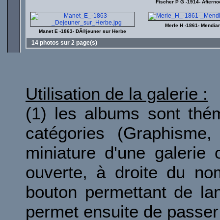
Fischer P G -1914- Afterno
Merle H -1861- Mendia
Manet E -1863- DÃ©jeuner sur Herbe
14 photos sur 2 page(s)
Utilisation de la galerie :
(1) les albums sont thé
catégories (Graphisme, 
miniature d'une galerie 
ouverte, à droite du no
bouton permettant de la
permet ensuite de passer 