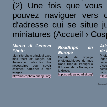
(2) Une fois que vous 
pouvez naviguer vers d
d'adresse qui se situe 
miniatures (Accueil › Co
Marco di Genova
Atl
Roadtrips en
Photo
de 
Europe
Mon site photo principal avec
Phot
Carnets de voyage
mes "best of" rangés par
lég
photographiques de mes
thèmes et toutes les infos
certa
Road Trips du Portugal à
nécessaires pour savoir
d'A
l'Ukraine, de la Norvège à
comment participer à mes
comm
la Grèce.
images...
de po
http://roadtrips.ouadjet.org/
http://marcophoto.ouadjet.org/
http:
Powered