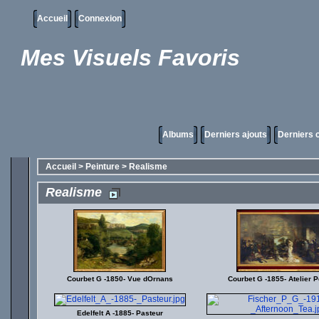
Accueil
Connexion
Mes Visuels Favoris
Albums
Derniers ajouts
Derniers
Accueil
>
Peinture
>
Realisme
Realisme
Courbet G -1850- Vue dOrnans
Courbet G -1855- Atelier P
Edelfelt A -1885- Pasteur