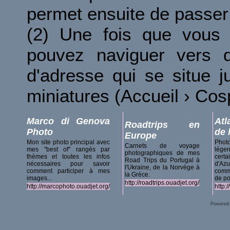
permet ensuite de passer 
(2) Une fois que vous 
pouvez naviguer vers d
d'adresse qui se situe 
miniatures (Accueil › Co
Marco di Genova
Atl
Roadtrips en
Photo
de 
Europe
Mon site photo principal avec
Phot
Carnets de voyage
mes "best of" rangés par
lég
photographiques de mes
thèmes et toutes les infos
certa
Road Trips du Portugal à
nécessaires pour savoir
d'A
l'Ukraine, de la Norvège à
comment participer à mes
comm
la Grèce.
images...
de po
http://roadtrips.ouadjet.org/
http://marcophoto.ouadjet.org/
http:
Powered