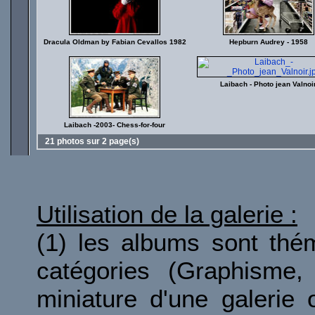
Dracula Oldman by Fabian Cevallos 1982
Hepburn Audrey - 1958
Laibach - Photo jean Valnoi
Laibach -2003- Chess-for-four
21 photos sur 2 page(s)
Utilisation de la galerie :
(1) les albums sont thé
catégories (Graphisme, 
miniature d'une galerie 