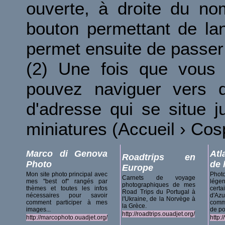
ouverte, à droite du no
bouton permettant de la
permet ensuite de passer 
(2) Une fois que vous 
pouvez naviguer vers d
d'adresse qui se situe 
miniatures (Accueil › Co
Marco di Genova
Atl
Roadtrips en
Photo
de 
Europe
Mon site photo principal avec
Phot
Carnets de voyage
mes "best of" rangés par
lég
photographiques de mes
thèmes et toutes les infos
certa
Road Trips du Portugal à
nécessaires pour savoir
d'A
l'Ukraine, de la Norvège à
comment participer à mes
comm
la Grèce.
images...
de po
http://roadtrips.ouadjet.org/
http://marcophoto.ouadjet.org/
http: