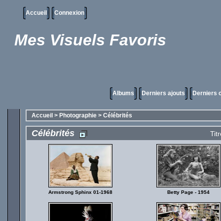
Accueil
Connexion
Mes Visuels Favoris
Albums
Derniers ajouts
Derniers
Accueil
>
Photographie
>
Célébrités
Célébrités
Tit
Armstrong Sphinx 01-1968
Betty Page - 1954