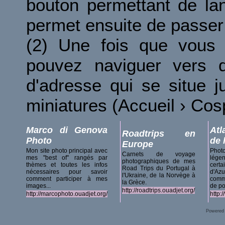
bouton permettant de la
permet ensuite de passer 
(2) Une fois que vous 
pouvez naviguer vers d
d'adresse qui se situe 
miniatures (Accueil › Co
Marco di Genova
Atl
Roadtrips en
Photo
de 
Europe
Mon site photo principal avec
Phot
Carnets de voyage
mes "best of" rangés par
lég
photographiques de mes
thèmes et toutes les infos
certa
Road Trips du Portugal à
nécessaires pour savoir
d'A
l'Ukraine, de la Norvège à
comment participer à mes
comm
la Grèce.
images...
de po
http://roadtrips.ouadjet.org/
http://marcophoto.ouadjet.org/
http:
Powered