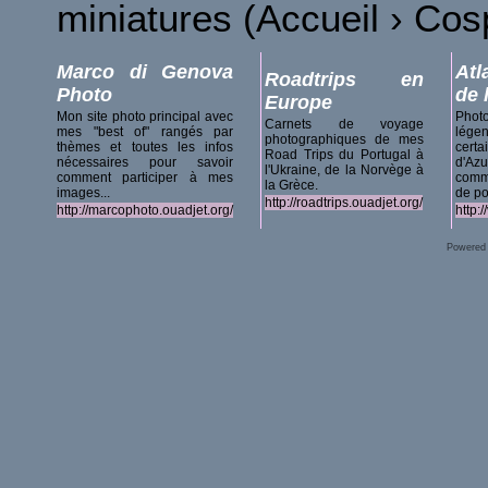
miniatures (Accueil › Co
Marco di Genova
Atl
Roadtrips en
Photo
de 
Europe
Mon site photo principal avec
Phot
Carnets de voyage
mes "best of" rangés par
lég
photographiques de mes
thèmes et toutes les infos
certa
Road Trips du Portugal à
nécessaires pour savoir
d'A
l'Ukraine, de la Norvège à
comment participer à mes
comm
la Grèce.
images...
de po
http://roadtrips.ouadjet.org/
http://marcophoto.ouadjet.org/
http:
Powered