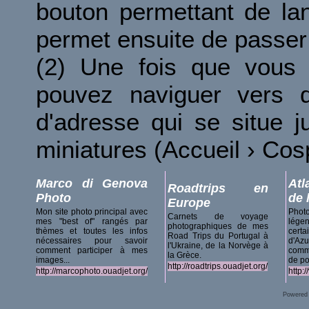
bouton permettant de la
permet ensuite de passer 
(2) Une fois que vous 
pouvez naviguer vers d
d'adresse qui se situe 
miniatures (Accueil › Co
Marco di Genova
Atl
Roadtrips en
Photo
de 
Europe
Mon site photo principal avec
Phot
Carnets de voyage
mes "best of" rangés par
lég
photographiques de mes
thèmes et toutes les infos
certa
Road Trips du Portugal à
nécessaires pour savoir
d'A
l'Ukraine, de la Norvège à
comment participer à mes
comm
la Grèce.
images...
de po
http://roadtrips.ouadjet.org/
http://marcophoto.ouadjet.org/
http:
Powered