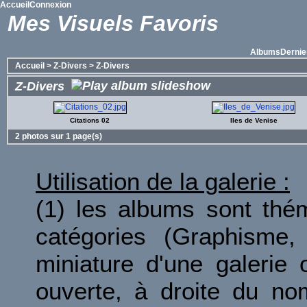
Accueil
Connexion
Mes Visuels Favoris
Albums
Dernie
Accueil
>
Z-Divers
>
Z-Divers
Z-Divers
Citations 02
Iles de Venise
2 photos sur 1 page(s)
Utilisation de la galerie :
(1) les albums sont thé
catégories (Graphisme, 
miniature d'une galerie 
ouverte, à droite du no