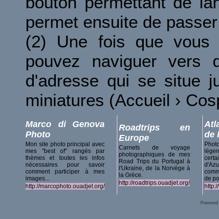
bouton permettant de la
permet ensuite de passer 
(2) Une fois que vous 
pouvez naviguer vers d
d'adresse qui se situe 
miniatures (Accueil › Co
Marco di Genova
Atl
Roadtrips en
Photo
de 
Europe
Mon site photo principal avec
Phot
Carnets de voyage
mes "best of" rangés par
lég
photographiques de mes
thèmes et toutes les infos
certa
Road Trips du Portugal à
nécessaires pour savoir
d'A
l'Ukraine, de la Norvège à
comment participer à mes
comm
la Grèce.
images...
de po
http://roadtrips.ouadjet.org/
http://marcophoto.ouadjet.org/
http:
Powered