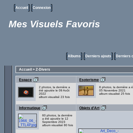
Accueil
Connexion
Mes Visuels Favoris
Albums
Derniers ajouts
Derniers
Accueil
>
Z-Divers
Espace
Esoterisme
2 photos, la dernière a
8 photos, la dernière a é
été ajoutée le 09 Août
05 Novembre 2021
2022
album visualisé 25 fois
album visualisé 23 fois
Informatique
Objets d'Art
60 photos, la dernière
a été ajoutée le 12
Septembre 2023
album visualisé 80 fois