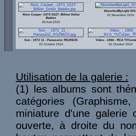
AbsorbedByLight 201
Alice Cooper -1973 0227- Billion Dollar
02 Novembre 2024
Babies
26 Avril 2025
Son - 1972 11 - Panasonic RS296US
Video - 1966 - RCA TVCord
02 Octobre 2024
02 Octobre 2024
Utilisation de la galerie :
(1) les albums sont thé
catégories (Graphisme, 
miniature d'une galerie 
ouverte, à droite du no