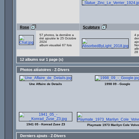
Rose
Sculpture
57 photos, la dernière a
4 p
été ajoutée le 25 Octobre
der
2024
ajo
album visualisé 67 fois
No
alb
28 
12 albums sur 1 page (s)
Photos aléatoires - Z-Divers
Une Affaire de Details
1998 09 - Google
1941 05 - Konrad Zuse Z3
Playmate 1973 Marilyn Cole Volv
Derniers ajouts - Z-Divers