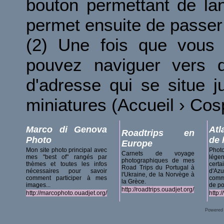
bouton permettant de la
permet ensuite de passer 
(2) Une fois que vous 
pouvez naviguer vers d
d'adresse qui se situe 
miniatures (Accueil › Co
Marco di Genova
Atl
Roadtrips en
Photo
de 
Europe
Mon site photo principal avec
Phot
Carnets de voyage
mes "best of" rangés par
lég
photographiques de mes
thèmes et toutes les infos
certa
Road Trips du Portugal à
nécessaires pour savoir
d'A
l'Ukraine, de la Norvège à
comment participer à mes
comm
la Grèce.
images...
de po
http://roadtrips.ouadjet.org/
http://marcophoto.ouadjet.org/
http:
Powered