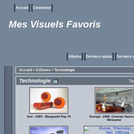
Accueil
Connexion
Mes Visuels Favoris
Albums
Derniers ajouts
Derniers
Accueil
>
Z-Divers
>
Technologie
Technologie
Tit
Son - 1969 - Blaupunkt Pop 70
Energie -1980- Centrale Nucle
Metsamor