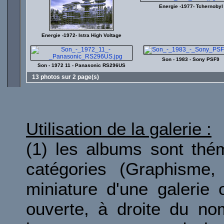
Energie -1977- Tchernobyl
Energie -1972- Istra High Voltage
Son - 1983 - Sony PSF9
Son - 1972 11 - Panasonic RS296US
13 photos sur 2 page(s)
Utilisation de la galerie :
(1) les albums sont thé
catégories (Graphisme, 
miniature d'une galerie 
ouverte, à droite du no